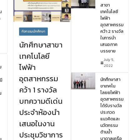
า
สาขา
น
เทคโนโลยี
ก
ไฟฟ้า
อุตสาหกรรม
คว้า 2 รางวัล
กิจกรรมนักศึกษา
ในการนำ
นักศึกษาสาขา
เสนอภาค
บรรยาย
เทคโนโลยี
July 5,
ไฟฟ้า
2022
ย
อุตสาหกรรม
นักศึกษาสา
นี
ขาเทคโน
คว้า 1 รางวัล
โลยยไฟฟ้า
น
บทความดีเด่น
อุตสาหกรรม
ได้รับรางวัล
ประจำห้องนำ
ประกวด
แนวคิดและ
เสนอในงาน
นวัตกรรม
ด้านน้ำ
ประชุมวิชาการ
บาดาลเครือ
ย