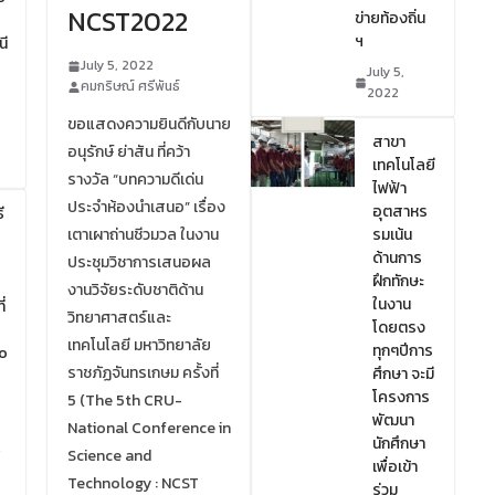
NCST2022
ข่ายท้องถิ่น
ฯ
นี
July 5, 2022
July 5,
คมกริษณ์ ศรีพันธ์
2022
ขอแสดงความยินดีกับนาย
สาขา
อนุรักษ์ ย่าสัน ที่คว้า
เทคโนโลยี
รางวัล “บทความดีเด่น
ไฟฟ้า
ประจำห้องนำเสนอ” เรื่อง
อุตสาหร
ี
เตาเผาถ่านชีวมวล ในงาน
รมเน้น
ด้านการ
ประชุมวิชาการเสนอผล
ฝึกทักษะ
งานวิจัยระดับชาติด้าน
ในงาน
่
วิทยาศาสตร์และ
โดยตรง
เทคโนโลยี มหาวิทยาลัย
ทุกๆปีการ
o
ราชภัฏจันทรเกษม ครั้งที่
ศึกษา จะมี
โครงการ
5 (The 5th CRU-
พัฒนา
National Conference in
นักศึกษา
Science and
เพื่อเข้า
Technology : NCST
ร่วม