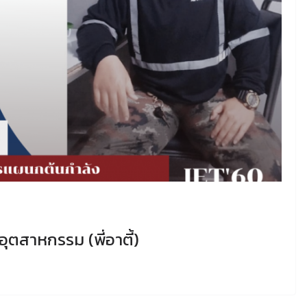
อุตสาหกรรม (พี่อาตี้)