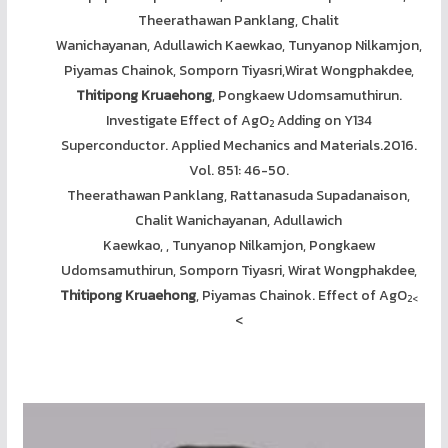
Theerathawan Panklang, Chalit
Wanichayanan, Adullawich Kaewkao, Tunyanop Nilkamjon,
Piyamas Chainok, Somporn Tiyasri,Wirat Wongphakdee,
Thitipong Kruaehong
, Pongkaew Udomsamuthirun.
Investigate Effect of AgO
Adding on Y134
2
Superconductor. Applied Mechanics and Materials.2016.
Vol. 851: 46-50.
Theerathawan Panklang, Rattanasuda Supadanaison,
Chalit Wanichayanan, Adullawich
Kaewkao, , Tunyanop Nilkamjon, Pongkaew
Udomsamuthirun, Somporn Tiyasri, Wirat Wongphakdee,
Thitipong Kruaehong
, Piyamas Chainok. Effect of AgO
2<
<