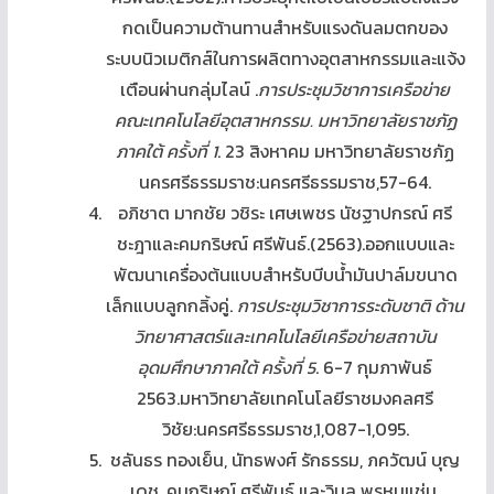
กดเป็นความต้านทานสำหรับแรงดันลมตกของ
ระบบนิวเมติกส์ในการผลิตทางอุตสาหกรรมและแจ้ง
เตือนผ่านกลุ่มไลน์ .
การประชุมวิชาการเครือข่าย
คณะเทคโนโลยีอุตสาหกรรม. มหาวิทยาลัยราชภัฏ
ภาคใต้ ครั้งที่ 1
. 23 สิงหาคม มหาวิทยาลัยราชภัฏ
นครศรีธรรมราช:นครศรีธรรมราช,57-64.
อภิชาต มากชัย วชิระ เศษเพชร นัชฐาปกรณ์ ศรี
ชะฎาและคมกริษณ์ ศรีพันธ์.(2563).ออกแบบและ
พัฒนาเครื่องต้นแบบสำหรับบีบน้ำมันปาล์มขนาด
เล็กแบบลูกกลิ้งคู่.
การประชุมวิชาการระดับชาติ ด้าน
วิทยาศาสตร์และเทคโนโลยีเครือข่ายสถาบัน
อุดมศึกษาภาคใต้ ครั้งที่ 5
. 6-7 กุมภาพันธ์
2563.มหาวิทยาลัยเทคโนโลยีราชมงคลศรี
วิชัย:นครศรีธรรมราช,1,087-1,095.
ชลันธร ทองเย็น, นัทธพงศ์ รักธรรม, ภควัฒน์ บุญ
เดช, คมกริษณ์ ศรีพันธ์ และวิมล พรหมแช่ม.