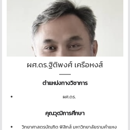
ผศ.ดร.ฐิติพงศ์ เครือหงส์
ตำแหน่งทางวิชาการ
ผศ.ดร.
คุณวุฒิการ
ศึกษา
วิทยาศาสตรบัณฑิต ฟิสิกส์ มหาวิทยาลัยรามคำแหง