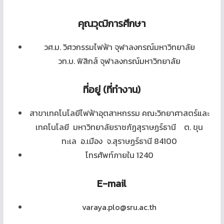
คุณวุฒิการ
ศึกษา
วศ.ม. วิศวกรรมไฟฟ้า จุฬาลงกรณ์มหาวิทยาลัย
วท.บ. ฟิสิกส์ จุฬาลงกรณ์มหาวิทยาลัย
ที่อยู่ (ที่ทำงาน)
สาขาเทคโนโลยีไฟฟ้าอุตสาหกรรม คณะวิทยาศาสตร์และ
เทคโนโลยี มหาวิทยาลัยราชภัฏสุราษฏร์ธานี ต. ขุน
ทะเล อ.เมือง จ.สุราษฏร์ธานี 84100
โทรศัพท์ภายใน 1240
E-mail
varaya.plo@sru.ac.th