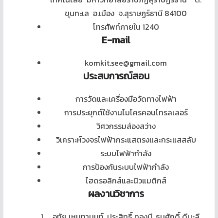
ขุนทะเล อ.เมือง จ.สุราษฏร์ธานี 84100
โทรศัพท์ภายใน 1240
E-mail
komkit.see@gmail.com
ประสบการณ์สอน
การวัดและเครื่องมือวัดทางไฟฟ้า
การประยุกต์ใช้งานไมโครคอนโทรลเลอร์
วิศวกรรมส่องสว่าง
วิเคราะห์วงจรไฟฟ้ากระแสตรงและกระแสสลับ
ระบบไฟฟ้ากำลัง
การป้องกันระบบไฟฟ้ากำลัง
ไฮดรอลิกส์และนิวแมติกส์
ผลงานวิชาการ
อุทัย เหมทานนท์, ประสิทธิ์ ทองมี, ธนศักดิ์ ดีนะลี