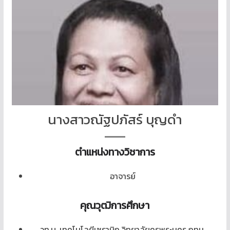
นางสาวณัฐปภัสร์ บุญดำ
ตำแหน่งทางวิชาการ
อาจารย์
คุณวุฒิการ
ศึกษา
วท.บ. เทคโนโลยีเซรามิก วิทยาลัยครูพระนคร กทม.