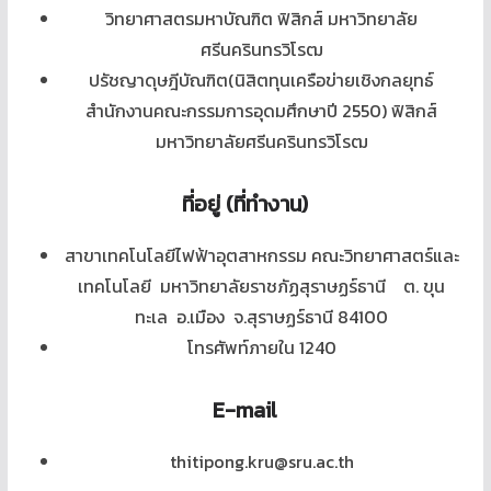
วิทยาศาสตรมหาบัณฑิต ฟิสิกส์ มหาวิทยาลัย
ศรีนครินทรวิโรฒ
ปรัชญาดุษฎีบัณฑิต(นิสิตทุนเครือข่ายเชิงกลยุทธ์
สำนักงานคณะกรรมการอุดมศึกษาปี 2550) ฟิสิกส์
มหาวิทยาลัยศรีนครินทรวิโรฒ
ที่อยู่ (ที่ทำงาน)
สาขาเทคโนโลยีไฟฟ้าอุตสาหกรรม คณะวิทยาศาสตร์และ
เทคโนโลยี มหาวิทยาลัยราชภัฏสุราษฏร์ธานี ต. ขุน
ทะเล อ.เมือง จ.สุราษฏร์ธานี 84100
โทรศัพท์ภายใน 1240
E-mail
thitipong.kru@sru.ac.th