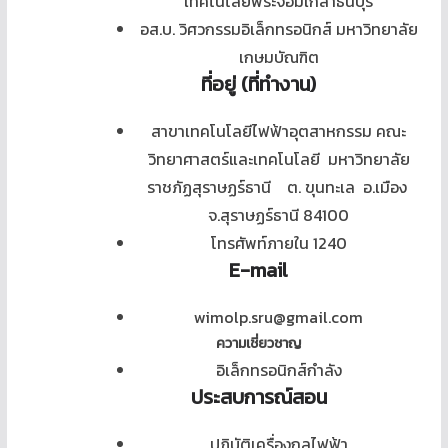
เทคโนโลยีพระจอมเกล้าธนบุรี
อส.บ. วิศวกรรมอิเล็กทรอนิกส์ มหาวิทยาลัย
เกษมบัณฑิต
ที่อยู่ (ที่ทำงาน)
สาขาเทคโนโลยีไฟฟ้าอุตสาหกรรม คณะ
วิทยาศาสตร์และเทคโนโลยี มหาวิทยาลัย
ราชภัฏสุราษฏร์ธานี ต. ขุนทะเล อ.เมือง
จ.สุราษฏร์ธานี 84100
โทรศัพท์ภายใน 1240
E-mail
wimolp.sru@gmail.com
ความเชี่ยวชาญ
อิเล็กทรอนิกส์กำลัง
ประสบการณ์สอน
ปฏิบัติเครื่องกลไฟฟ้า