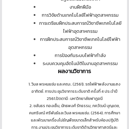
งานฝึกฝีมือ
การวิจัยด้านเทคโนโลยีไฟฟ้าอุตสาหกรรม
การเตรียมฝึกประสบการณ์วิชาชีพเทคโนโลยี
ไฟฟ้าอุตสาหกรรม
การฝึกประสบการณ์วิชาชีพเทคโนโลยีไฟฟ้า
อุตสาหกรรม
การป้องกันระบบไฟฟ้ากำลัง
ระบบควบคุมอัตโนมัติในงานอุตสาหกรรม
ผลงานวิชาการ
1. วิมล พรหมแช่ม และคณะ. (2561). รถไฟฟ้าพลังงานแสง
อาทิตย์. การประชุมวิชาการระดับชาติ ครั้งที่ 4 ประจำปี
2561.ปัตตานี : มหาวิทยาลัยฟาฏอนี
2. ชลันธร ทองเย็น, นัทธพงศ์ รักธรรม, ภควัฒน์ บุญเดช,
คมกริษณ์ ศรีพันธ์และวิมล พรหมแช่ม. (2564). การศึกษา
และพัฒนาเครื่องโม่ธัญพืชขนาดเล็กสำหรับห้องปฏิบัติ
การ.งานประชุมวิชาการระดับชาติด้านวิทยาศาสตร์และ