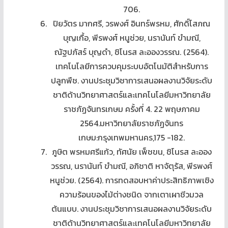
706.
ปิยวัตร มากศรี, วรพงศ์ อินทร์พรหม, ศักดิ์โสภณ
บุญเกื้อ, พีรพงศ์ หนูช่วย, นรานันท์ ขำมณี,
ณัฐปภัสร์ บุญดำ, ชิโนรส ละอองวรรณ. (2564).
เทคโนโลยีการควบคุมระบบอัตโนมัติสำหรับการ
ปลูกพืช. งานประชุมวิชาการเสนอผลงานวิจัยระดับ
ชาติด้านวิทยาศาสตร์และเทคโนโลยีมหาวิทยาลัย
ราชภัฏจันทรเกษม ครั้งที่ 4. 22 พฤษภาคม
2564.มหาวิทยาลัยราชภัฏจันทร
เกษม:กรุงเทพมหานคร,175 -182.
ภูษิต พรหมศรีแก้ว, ทัศนัย เพ็ชขน, ชิโนรส ละออง
วรรณ, นรานันท์ ขำมณี, อภิชาติ หาจัตุรัส, พีรพงศ์
หนูช่วย. (2564). การทดสอบหาค่าประสิทธิภาพเชิง
ความร้อนของไม้ต่างชนิด จากเตาเผาชีวมวล
ต้นแบบ. งานประชุมวิชาการเสนอผลงานวิจัยระดับ
ชาติด้านวิทยาศาสตร์และเทคโนโลยีมหาวิทยาลัย