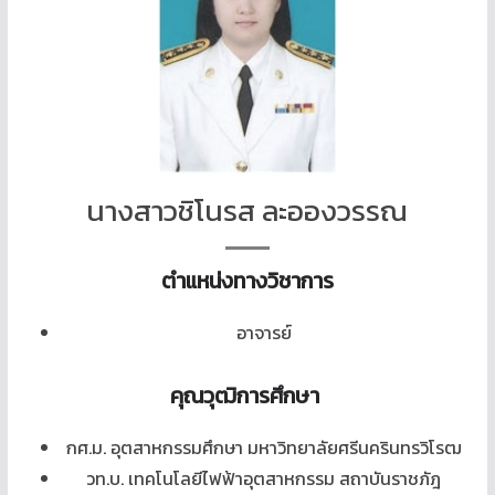
นางสาวชิโนรส ละอองวรรณ
ตำแหน่งทางวิชาการ
อาจารย์
คุณวุฒิการ
ศึกษา
กศ.ม. อุตสาหกรรมศึกษา มหาวิทยาลัยศรีนครินทรวิโรฒ
วท.บ. เทคโนโลยีไฟฟ้าอุตสาหกรรม สถาบันราชภัฎ