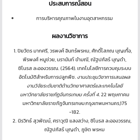
ประสบการณ์สอน
การบริหารคุณภาพในงานอุตสาหกรรม
ผลงานวิชาการ
ปิยวัตร มากศรี, วรพงศ์ อินทร์พรหม, ศักดิ์โสภณ บุญเกื้อ,
พีรพงศ์ หนูช่วย, นรานันท์ ขำมณี, ณัฐปภัสร์ บุญดำ,
ชิโนรส ละอองวรรณ. (2564). เทคโนโลยีการควบคุมระบบ
อัตโนมัติสำหรับการปลูกพืช.
งานประชุมวิชาการเสนอผล
งานวิจัยระดับชาติด้านวิทยาศาสตร์และเทคโนโลยี
มหาวิทยาลัยราชภัฏจันทรเกษม ครั้งที่
4
. 22 พฤษภาคม
มหาวิทยาลัยราชภัฏจันทรเกษม:กรุงเทพมหานคร,175
-182.
นิรวิทธ์ สุวพัฒน์, ศราวุฒิ แสงสว่าง, ชิโนรส ละอองวรรณ,
ณัฐปภัสร์ บุญดำ, ภูษิต พรหม