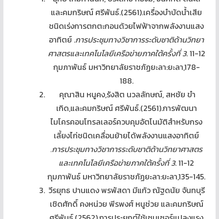
และคมกริษณ์ ศรีพันธ์.(2561).เครื่องบำบัดน้ำเสีย
ชนิดเร่งการตกตะกอนด้วยไฟฟ้าจากพลังงานแสง
อาทิตย์ .
การประชุมทางวิชาการระดับชาติด้านวิทยา
ศาสตรและเทคโนโลยีเครือข่ายภาคใต้ครั้งที่ 3
. 11-12
กุมภาพันธ์ มหาวิทยาลัยราชภัฏยะลา:ยะลา,178-
188.
คุณาสิน หนูคง,รังสิต นวลลักษณ์, สหชัย ขำ
เกิด,และคมกริษณ์ ศรีพันธ์.(2561).การพัฒนา
ไมโครคอนโทรลเลอร์ควบคุมอัตโนมัติสำหรับกรง
เลี้ยงไก่ชนิดเคลื่อนย้ายได้พลังงานแสงอาทิตย์
.การประชุมทางวิชาการระดับชาติด้านวิทยาศาสตร
และเทคโนโลยีเครือข่ายภาคใต้ครั้งที่ 3
. 11-12
กุมภาพันธ์ มหาวิทยาลัยราชภัฏยะลา:ยะลา,135-145.
วีรยุทธ ปานแดง พรพัสดา มีแก้ว ณัฐดนัย จันทบุรี
เชิดศักดิ์ คงหน่วย พีรพงศ์ หนูช่วย และคมกริษณ์
ศรีพันธ์.(2562).การประยุกต์ใช้เซนเซอร์แปลงแรง