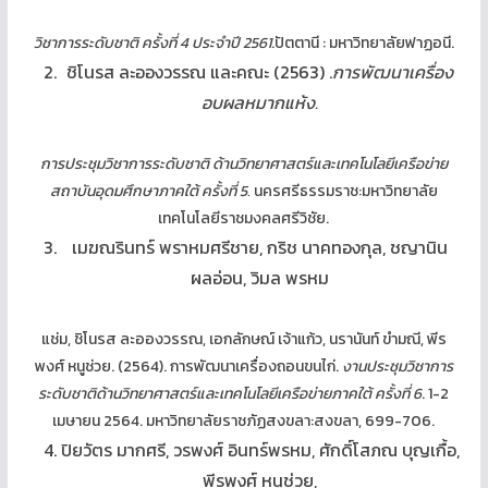
วิชาการระดับชาติ ครั้งที่ 4 ประจำปี 2561
.ปัตตานี : มหาวิทยาลัยฟาฏอนี.
ชิโนรส ละอองวรรณ และคณะ (2563) .
การพัฒนาเครื่อง
อบผลหมากแห้ง.
การประชุมวิชาการระดับชาติ ด้านวิทยาศาสตร์และเทคโนโลยีเครือข่าย
สถาบันอุดมศึกษาภาคใต้ ครั้งที่ 5.
นครศรีธรรมราช:มหาวิทยาลัย
เทคโนโลยีราชมงคลศรีวิชัย.
เมฆณรินทร์ พราหมศรีชาย, กริช นาคทองกุล, ชญานิน
ผลอ่อน, วิมล พรหม
แช่ม, ชิโนรส ละอองวรรณ, เอกลักษณ์ เจ้าแก้ว, นรานันท์ ขำมณี, พีร
พงศ์ หนูช่วย. (2564). การพัฒนาเครื่องถอนขนไก่.
งานประชุมวิชาการ
ระดับชาติด้านวิทยาศาสตร์และเทคโนโลยีเครือข่ายภาคใต้ ครั้งที่
6
. 1-2
เมษายน 2564. มหาวิทยาลัยราชภัฏสงขลา:สงขลา, 699-706.
ปิยวัตร มากศรี, วรพงศ์ อินทร์พรหม, ศักดิ์โสภณ บุญเกื้อ,
พีรพงศ์ หนูช่วย,