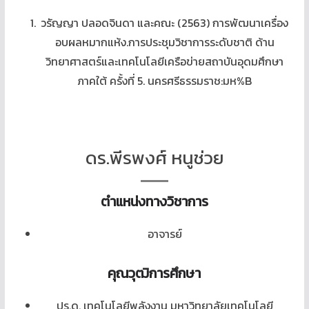
วรัญญา ปลอดจินดา และคณะ (2563) การพัฒนาเครื่อง
อบผลหมากแห้ง.การประชุมวิชาการระดับชาติ ด้าน
วิทยาศาสตร์และเทคโนโลยีเครือข่ายสถาบันอุดมศึกษา
ภาคใต้ ครั้งที่ 5. นครศรีธรรมราช:มห%B
ดร.พีรพงศ์ หนูช่วย
ตำแหน่งทางวิชาการ
อาจารย์
คุณวุฒิการ
ศึกษา
ปร.ด. เทคโนโลยีพลังงาน มหาวิทยาลัยเทคโนโลยี