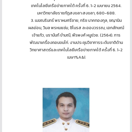
เทคโนโลยีเครือข่ายภาคใต้ ครั้งที่ 6. 1-2 เมษายน 2564.
มหาวิทยาลัยราชภัฏสงขลา:สงขลา, 680-688.
3. เมฆณรินทร์ พราหมศรีชาย, กริช นาคทองกุล, ชญานิน
ผลอ่อน, วิมล พรหมแช่ม, ชิโนรส ละอองวรรณ, เอกลักษณ์
เจ้าแก้ว, นรานันท์ ขำมณี, พีรพงศ์ หนูช่วย. (2564). การ
พัฒนาเครื่องถอนขนไก่. งานประชุมวิชาการระดับชาติด้าน
วิทยาศาสตร์และเทคโนโลยีเครือข่ายภาคใต้ ครั้งที่ 6. 1-2
เมษา%A&l