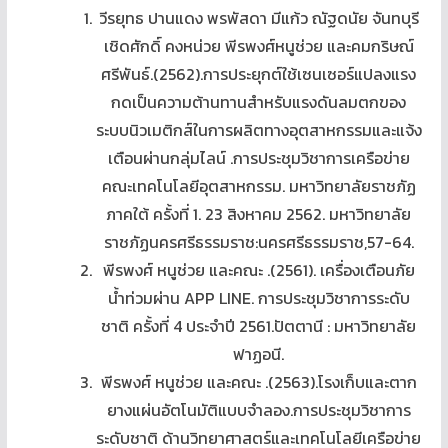
วีรยุทธ ปานแดง พรพัสดา มีแก้ว ณัฐดนัย จันทบุรี
เชิดศักดิ์ คงหน่วย พีรพงศ์หนูช่วย และคมกริษณ์
ศรีพันธ์.(2562).การประยุกต์ใช้เซนเซอร์แปลงแรง
กดเป็นความต้านทานสำหรับแรงดันลมตกของ
ระบบนิวเมติกส์ในการผลิตทางอุตสาหกรรมและแจ้ง
เตือนผ่านกลุ่มไลน์ .การประชุมวิชาการเครือข่าย
คณะเทคโนโลยีอุตสาหกรรม. มหาวิทยาลัยราชภัฏ
ภาคใต้ ครั้งที่ 1. 23 สิงหาคม 2562. มหาวิทยาลัย
ราชภัฏนครศรีธรรมราช:นครศรีธรรมราช,57-64.
พีรพงศ์ หนูช่วย และคณะ .(2561). เครื่องเตือนภัย
น้ำท่วมผ่าน APP LINE. การประชุมวิชาการระดับ
ชาติ ครั้งที่ 4 ประจำปี 2561.ปัตตานี : มหาวิทยาลัย
ฟาฏอนี.
พีรพงศ์ หนูช่วย และคณะ .(2563).โรงเก็บและตาก
ยางแผ่นอัตโนมัติแบบจำลอง.การประชุมวิชาการ
ระดับชาติ ด้านวิทยาศาสตร์และเทคโนโลยีเครือข่าย