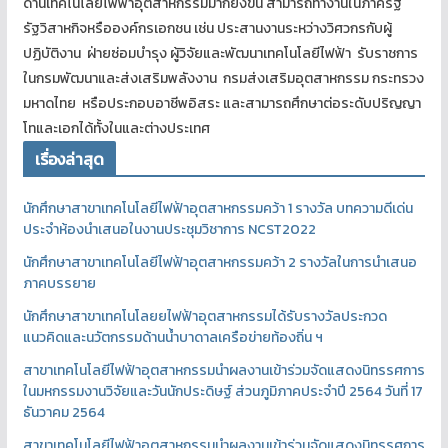
ด้านเทคโนโลยีไฟฟ้าอุตสาหกรรมมากยิ่งขึ้น สามารถทำงานในภาครัฐ
รัฐวิสาหกิจหรือองค์กรเอกชน เช่น ประสานงานระหว่างวิศวกรกับผู้
ปฏิบัติงาน ฝ่ายซ่อมบำรุง ผู้วิจัยและพัฒนาเทคโนโลยีไฟฟ้า รับราชการ
ในกรมพัฒนาและส่งเสริมพลังงาน กรมส่งเสริมอุตสาหกรรม กระทรวง
มหาดไทย หรือประกอบอาชีพอิสระ และสามารถศึกษาต่อระดับปริญญา
โทและเอกได้ทั้งในและต่างประเทศ
เรื่องล่าสุด
นักศึกษาสาขาเทคโนโลยีไฟฟ้าอุตสาหกรรมคว้า 1 รางวัล บทความดีเด่น
ประจำห้องนำเสนอในงานประชุมวิชาการ NCST2022
นักศึกษาสาขาเทคโนโลยีไฟฟ้าอุตสาหกรรมคว้า 2 รางวัลในการนำเสนอ
ภาคบรรยาย
นักศึกษาสาขาเทคโนโลยยไฟฟ้าอุตสาหกรรมได้รับรางวัลประกวด
แนวคิดและนวัตกรรมด้านน้ำบาดาลเครือข่ายท้องถิ่น ฯ
สาขาเทคโนโลยีไฟฟ้าอุตสาหกรรมนำผลงานเข้าร่วมจัดแสดงนิทรรศการ
ในมหกรรมงานวิจัยและวันนักประดิษฐ์ ส่วนภูมิภาคประจำปี 2564 วันที่ 17
ธันวาคม 2564
สาขาเทคโนโลยีไฟฟ้าอุตสาหกรรมนำผลงานเข้าร่วมจัดแสดงนิทรรศการ