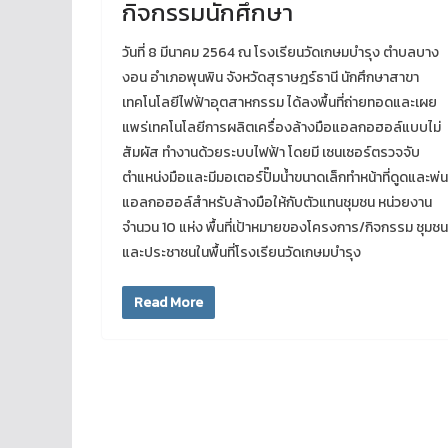
กิจกรรมนักศึกษา
วันที่ 8 มีนาคม 2564 ณ โรงเรียนวัดเกษมบำรุง ตำบลบาง
งอน อำเภอพุนพิน จังหวัดสุราษฎร์ธานี นักศึกษาสาขา
เทคโนโลยีไฟฟ้าอุตสาหกรรม ได้ลงพื้นที่ถ่ายทอดและเผย
แพร่เทคโนโลยีการผลิตเครื่องล้างมือแอลกอฮอล์แบบไม่
สัมผัส ทำงานด้วยระบบไฟฟ้า โดยมี เซนเซอร์ตรวจจับ
ตำแหน่งมือและมีมอเตอร์ปั๊มน้ำขนาดเล็กทำหน้าที่ดูดและพ่น
แอลกอฮอล์สำหรับล้างมือให้กับตัวแทนชุมชน หน่วยงาน
จำนวน 10 แห่ง พื้นที่เป้าหมายของโครงการ/กิจกรรม ชุมชน
และประชาชนในพื้นที่โรงเรียนวัดเกษมบำรุง
Read More